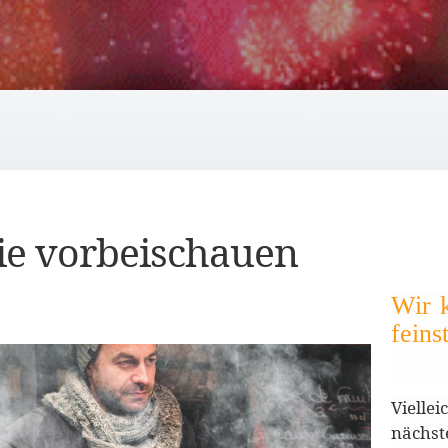
Sie vorbeischauen
Wir k
feins
Viellei
nächst