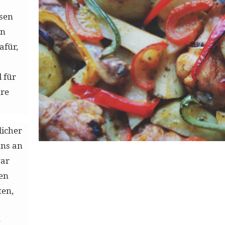
ssen
en
afür,
 für
hre
licher
uns an
war
en
ten,
e