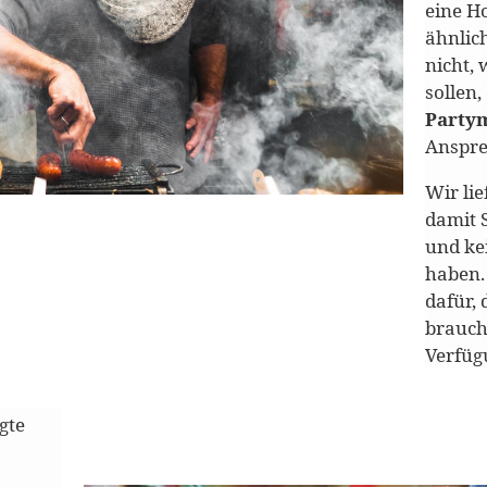
eine Ho
ähnlic
nicht, 
sollen,
Party
Anspre
Wir lie
damit 
und ke
haben.
dafür, 
brauche
Verfüg
gte