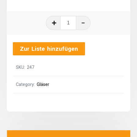
Coca-
Cola-
Glas
0,2
Zur Liste hinzufügen
Liter
quantity
SKU:
247
Category:
Gläser