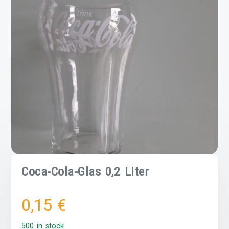
Coca-Cola-Glas 0,2 Liter
0,15
€
500 in stock