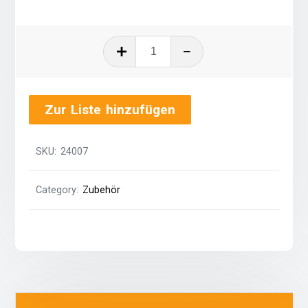
Glaskanne
1,0
Liter
quantity
Zur Liste hinzufügen
SKU:
24007
Category:
Zubehör