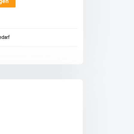
ügen
edarf