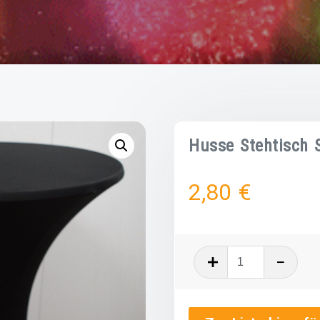
Husse Stehtisch 
2,80
€
Husse
Stehtisch
Schwarz
quantity