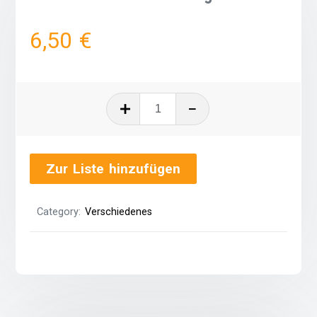
6,50
€
Kerzenständer
-
3
armig
Zur Liste hinzufügen
quantity
Category:
Verschiedenes