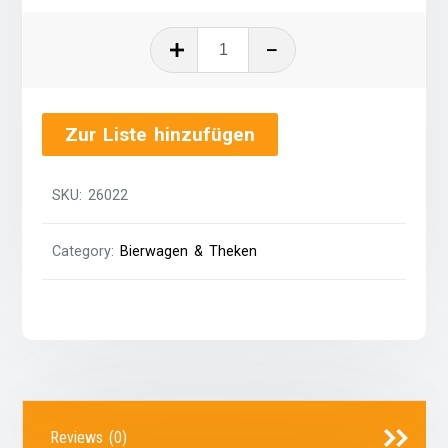
Kohlensäure
klein
quantity
Zur Liste hinzufügen
SKU:
26022
Category:
Bierwagen & Theken
Reviews (0)