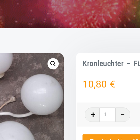
Kronleuchter – F
10,80
€
Kronleuchte
-
Fünfarmig
-