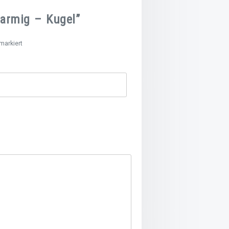
farmig – Kugel”
arkiert