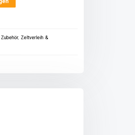
ügen
& Zubehör
,
Zeltverleih &