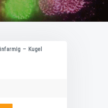
ünfarmig – Kugel
r