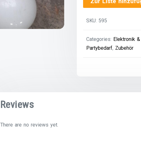
Zur Liste hinzuf
Kugel
quantity
SKU:
595
Categories:
Elektronik 
Partybedarf
,
Zubehör
Reviews
There are no reviews yet.