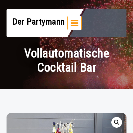
Zum
Inhalt
springen
Der Partymann
Vollautomatische
Cocktail Bar