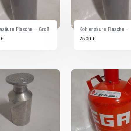
nsäure Flasche – Groß
Kohlensäure Flasche – 
0
€
25,00
€