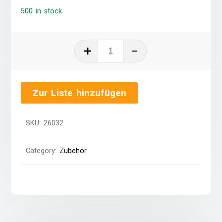
500 in stock
Buffetvorhang
in
weiß,
Preis
Zur Liste hinzufügen
je
Meter
quantity
SKU:
26032
Category:
Zubehör