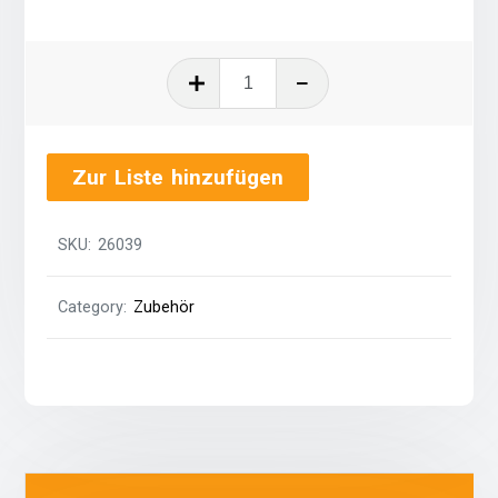
Propangas
(11kg)
quantity
Zur Liste hinzufügen
SKU:
26039
Category:
Zubehör