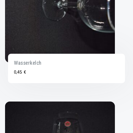
Wasserkelch
0,45
€