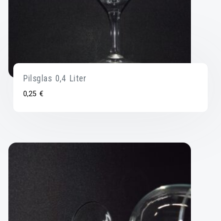
Pilsglas 0,4 Liter
0,25
€