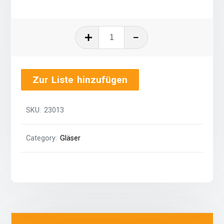
Pilsglas
0,3
Liter
quantity
Zur Liste hinzufügen
SKU:
23013
Category:
Gläser