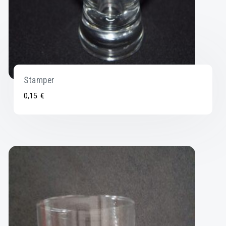
Stamper
0,15
€