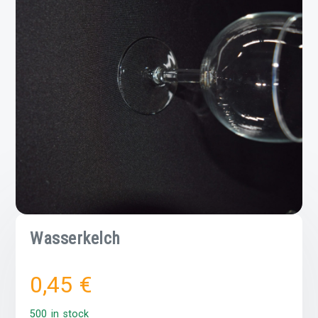
Wasserkelch
0,45
€
500 in stock