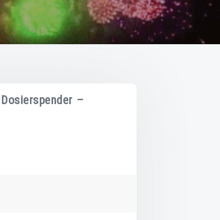
Dosierspender –
nder
der