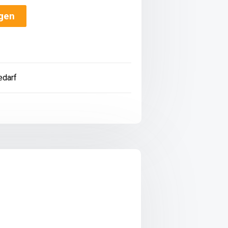
ügen
e
edarf