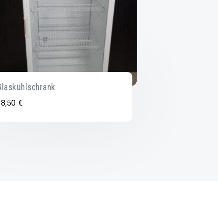
Glaskühlschrank
38,50
€