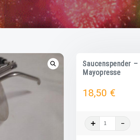
Saucenspender – 
Mayopresse
18,50
€
Saucenspe
-
Dosierspen